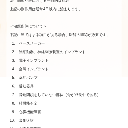
③ 関節や腱における一時的な痛み
上記の副作用は通常4日以内に治まります。
＜治療条件について＞
下記に当てはまる項目がある場合、医師の確認が必要です。
1. ペースメーカー
2. 除細動器、神経刺激装置のインプラント
3. 電子インプラント
4. 金属インプラント
5. 薬注ポンプ
6. 避妊器具
7. 骨端閉鎖をしていない部位（骨が成長中である）
8. 肺機能不全
9. 心臓機能障害
10. 出血状態