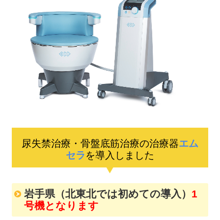
交通案内
美容医療
尿失禁治療・骨盤底筋治療の治療器
エム
セラ
を導入しました
岩手県（北東北では初めての導入）
1
号機となります