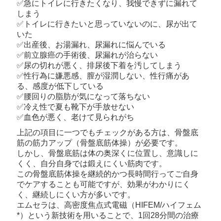
✅急にトイレに行きたくなり、我慢できずに漏れて
しまう
✅トイレに行きたいと思っていないのに、尿が出て
いた
✅出産後、お湯漏れ、尿漏れに悩んでいる
✅前立腺癌の手術後、尿漏れが治らない
✅尿の切れが悪く、排尿後下着を汚してしまう
✅性行為に嫌悪感、膣が湿潤しない、性行痛があ
る、感度が低下している
✅腰回りの脂肪が気になって落ちない
✅冷え性で夏も靴下が手放せない
✅血色が悪く、老けて見られがち
上記の項目に一つでもチェックがある方は、骨盤底
筋の筋力アップ（骨盤底筋体操）が必要です。
しかし、骨盤底筋は体の奥深くに位置し、意識しに
くく、自分自身では鍛えにくい筋肉です。
この骨盤底筋体操を継続的かつ長時間行ってご自身
でケアすることも可能ですが、効果がわかりにく
く、継続しにくい方が多いです。
エムセラは、高密度焦点式電磁（HIFEM/ハイフェム
*）という新技術を用いることで、1回28分間の治療