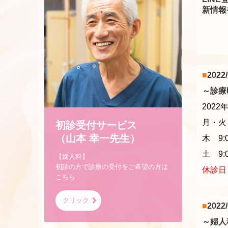
新情報
■
2022/
～診療
202
月・火・金
初診受付サービス

（山本 幸一先生）
木 9:
土 9:0
【婦人科】

初診の方で診療の受付をご希望の方は
休診日
こちら
クリック
■
2022/
～
婦人