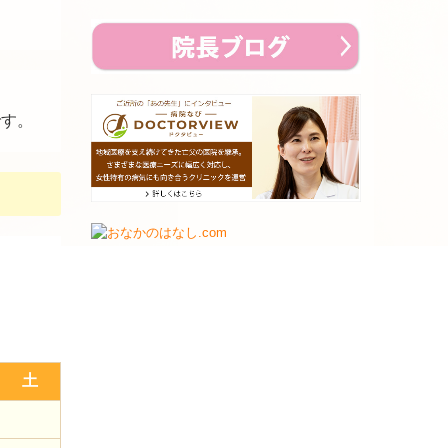
です。
土