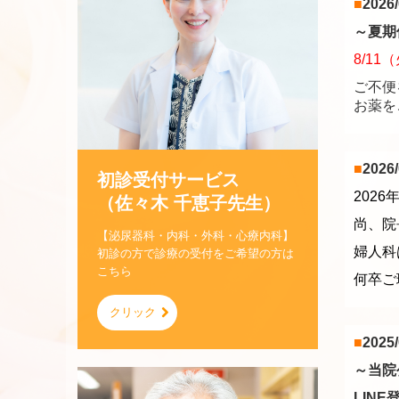
■
2026/
～夏期
8/11
ご不便
お薬を
■
2026/
初診受付サービス

202
（佐々木 千恵子先生）
尚、院
【泌尿器科・内科・外科・心療内科】
婦人科
初診の方で診療の受付をご希望の方は
こちら
何卒ご
クリック
■
2025/
～当院
LIN