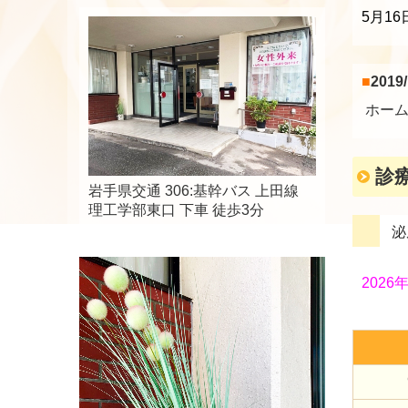
5月1
■
2019
ホーム
診
岩手県交通 306:基幹バス 上田線
理工学部東口 下車 徒歩3分
泌
2026