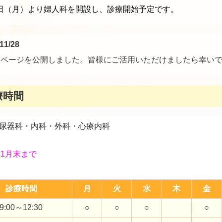
6日（月）より婦人科を開設し、診療開始予定です。
/11
/28
ページを公開しました。皆様にご活用いただけましたら幸い
療時間
尿器科・内科・外科・心療内科
年1月末まで
診療時間
月
火
水
木
金
9:00～12:30
○
○
○
○