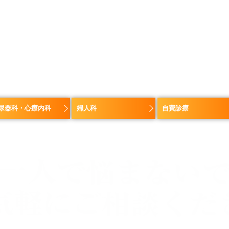
尿器科・心療内科
婦人科
自費診療